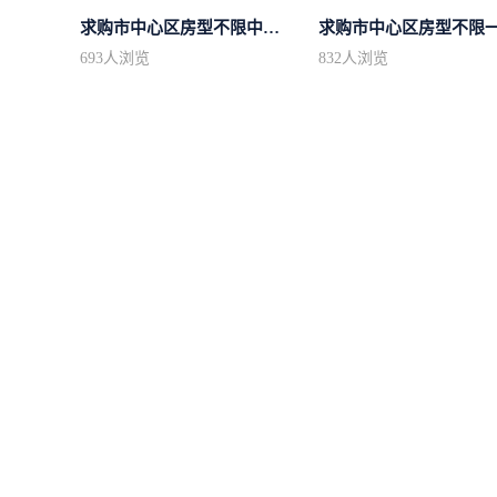
求购市中心区房型不限中档装修
693
人浏览
832
人浏览