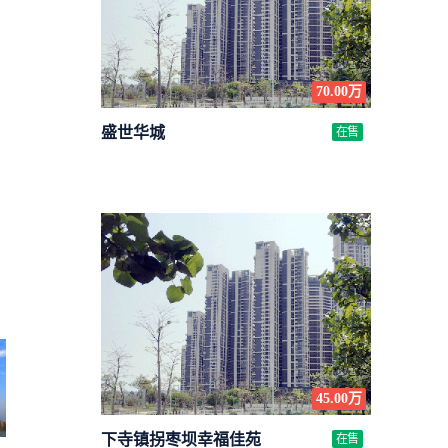
70.00万
盛世华城
在售
45.00万
下寺镇拐枣坝幸福佳苑
在售