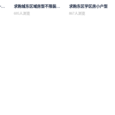
求购市中心区房型不限一室一厅一卫简...
求购城东区域房型不限装修不限
求购东区学区房小户型
695
人浏览
867
人浏览