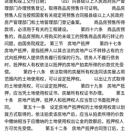
进度和竣工交付日期； （四）向县级以上人民政府房产管
理部门办理预售登记，取得商品房预售许可证明。 商品房
预售人应当按照国家有关规定将预售合同报县级以上人民政府
房产管理部门和土地管理部门登记备案。 商品房预售所得
款项，必须用于有关的工程建设。 第四十六条 商品房预
售的，商品房预购人将购买的未竣工的预售商品房再行转让的
问题，由国务院规定。 第三节 房地产抵押 第四十七条
房地产抵押，是指抵押人以其合法的房地产以不转移占有的方
式向抵押权人提供债务履行担保的行为。债务人不履行债务
时，抵押权人有权依法以抵押的房地产拍卖所得的价款优先受
偿。 第四十八条 依法取得的房屋所有权连同该房屋占用
范围内的土地使用权，可以设定抵押权。 以出让方式取得
的土地使用权，可以设定抵押权。 第四十九条 房地产抵
押，应当凭土地使用权证书、房屋所有权证书办理。 第五
十条 房地产抵押，抵押人和抵押权人应当签订书面抵押合
同。 第五十一条 设定房地产抵押权的土地使用权是以划
拨方式取得的，依法拍卖该房地产后，应当从拍卖所得的价款
中缴纳相当于应缴纳的土地使用权出让金的款额后，抵押权人
方可优先受偿。 第五十二条 房地产抵押合同签订后，土