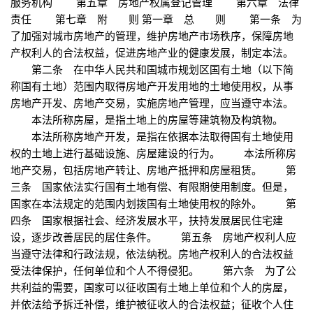
服务机构 第五章 房地产权属登记管理 第六章 法律
责任 第七章 附 则 第一章 总 则 第一条 为
了加强对城市房地产的管理，维护房地产市场秩序，保障房地
产权利人的合法权益，促进房地产业的健康发展，制定本法。
第二条 在中华人民共和国城市规划区国有土地（以下简
称国有土地）范围内取得房地产开发用地的土地使用权，从事
房地产开发、房地产交易，实施房地产管理，应当遵守本法。
本法所称房屋，是指土地上的房屋等建筑物及构筑物。
本法所称房地产开发，是指在依据本法取得国有土地使用
权的土地上进行基础设施、房屋建设的行为。 本法所称房
地产交易，包括房地产转让、房地产抵押和房屋租赁。 第
三条 国家依法实行国有土地有偿、有限期使用制度。但是，
国家在本法规定的范围内划拨国有土地使用权的除外。 第
四条 国家根据社会、经济发展水平，扶持发展居民住宅建
设，逐步改善居民的居住条件。 第五条 房地产权利人应
当遵守法律和行政法规，依法纳税。房地产权利人的合法权益
受法律保护，任何单位和个人不得侵犯。 第六条 为了公
共利益的需要，国家可以征收国有土地上单位和个人的房屋，
并依法给予拆迁补偿，维护被征收人的合法权益；征收个人住