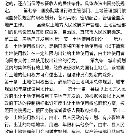
宅的，还应当保障被征收人的居住条件。具体办法由国务院规
定。 第七条 国务院建设行政主管部门、土地管理部门依
照国务院规定的职权划分，各司其职，密切配合，管理全国房
地产工作。 县级以上地方人民政府房产管理、土地管理部
门的机构设置及其职权由省、自治区、直辖市人民政府确定。
第二章 房地产开发用地 第一节 土地使用权出让 第八
条 土地使用权出让，是指国家将国有土地使用权（以下简称
土地使用权）在一定年限内出让给土地使用者，由土地使用者
向国家支付土地使用权出让金的行为。 第九条 城市规划
区内的集体所有的土地，经依法征收转为国有土地后，该幅国
有土地的使用权方可有偿出让，但法律另有规定的除外。
第十条 土地使用权出让，必须符合土地利用总体规划、城市
规划和年度建设用地计划。 第十一条 县级以上地方人民
政府出让土地使用权用于房地产开发的，须根据省级以上人民
政府下达的控制指标拟订年度出让土地使用权总面积方案，按
照国务院规定，报国务院或者省级人民政府批准。 第十二
条 土地使用权出让，由市、县人民政府有计划、有步骤地进
行。出让的每幅地块、用途、年限和其他条件，由市、县人民
政府土地管理部门会同城市规划、建设、房产管理部门共同拟