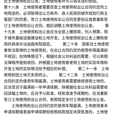
还土地使用权出让金，土地使用者并可以请求违约赔偿。
第十八条 土地使用者需要改变土地使用权出让合同约定的土
地用途的，必须取得出让方和市、县人民政府城市规划行政主
管部门的同意，签订土地使用权出让合同变更协议或者重新签
订土地使用权出让合同，相应调整土地使用权出让金。 第
十九条 土地使用权出让金应当全部上缴财政，列入预算，用
于城市基础设施建设和土地开发。土地使用权出让金上缴和使
用的具体办法由国务院规定。 第二十条 国家对土地使用
者依法取得的土地使用权，在出让合同约定的使用年限届满前
不收回；在特殊情况下，根据社会公共利益的需要，可以依照
法律程序提前收回，并根据土地使用者使用土地的实际年限和
开发土地的实际情况给予相应的补偿。 第二十一条 土地
使用权因土地灭失而终止。 第二十二条 土地使用权出让
合同约定的使用年限届满，土地使用者需要继续使用土地的，
应当至迟于届满前一年申请续期，除根据社会公共利益需要收
回该幅土地的，应当予以批准。经批准准予续期的，应当重新
签订土地使用权出让合同，依照规定支付土地使用权出让金。
土地使用权出让合同约定的使用年限届满，土地使用者未
申请续期或者虽申请续期但依照前款规定未获批准的，土地使