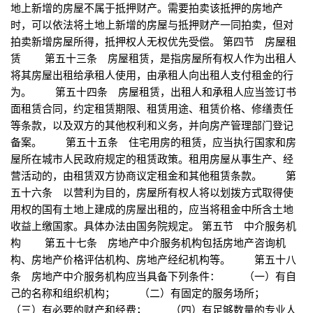
地上新增的房屋不属于抵押财产。需要拍卖该抵押的房地产
时，可以依法将土地上新增的房屋与抵押财产一同拍卖，但对
拍卖新增房屋所得，抵押权人无权优先受偿。 第四节 房屋租
赁 第五十三条 房屋租赁，是指房屋所有权人作为出租人
将其房屋出租给承租人使用，由承租人向出租人支付租金的行
为。 第五十四条 房屋租赁，出租人和承租人应当签订书
面租赁合同，约定租赁期限、租赁用途、租赁价格、修缮责任
等条款，以及双方的其他权利和义务，并向房产管理部门登记
备案。 第五十五条 住宅用房的租赁，应当执行国家和房
屋所在城市人民政府规定的租赁政策。租用房屋从事生产、经
营活动的，由租赁双方协商议定租金和其他租赁条款。 第
五十六条 以营利为目的，房屋所有权人将以划拨方式取得使
用权的国有土地上建成的房屋出租的，应当将租金中所含土地
收益上缴国家。具体办法由国务院规定。 第五节 中介服务机
构 第五十七条 房地产中介服务机构包括房地产咨询机
构、房地产价格评估机构、房地产经纪机构等。 第五十八
条 房地产中介服务机构应当具备下列条件： （一）有自
己的名称和组织机构； （二）有固定的服务场所；
（三）有必要的财产和经费； （四）有足够数量的专业人