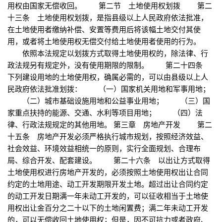
用权由国家无偿收回。 第二节 土地使用权划拨 第二
十三条 土地使用权划拨，是指县级以上人民政府依法批准，
在土地使用者缴纳补偿、安置等费用后将该幅土地交付其使
用，或者将土地使用权无偿交付给土地使用者使用的行为。
依照本法规定以划拨方式取得土地使用权的，除法律、行
政法规另有规定外，没有使用期限的限制。 第二十四条
下列建设用地的土地使用权，确属必需的，可以由县级以上人
民政府依法批准划拨： （一）国家机关用地和军事用地；
（二）城市基础设施用地和公益事业用地； （三）国
家重点扶持的能源、交通、水利等项目用地； （四）法
律、行政法规规定的其他用地。 第三章 房地产开发 第二
十五条 房地产开发必须严格执行城市规划，按照经济效益、
社会效益、环境效益相统一的原则，实行全面规划、合理布
局、综合开发、配套建设。 第二十六条 以出让方式取得
土地使用权进行房地产开发的，必须按照土地使用权出让合同
约定的土地用途、动工开发期限开发土地。超过出让合同约定
的动工开发日期满一年未动工开发的，可以征收相当于土地使
用权出让金百分之二十以下的土地闲置费；满二年未动工开发
的，可以无偿收回土地使用权；但是，因不可抗力或者政府、