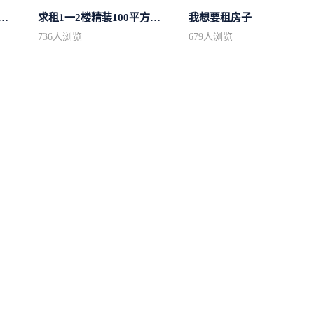
区域房型不限2室2卫装修不限2...
求租1一2楼精装100平方里面基本设备不...
我想要租房子
736
人浏览
679
人浏览