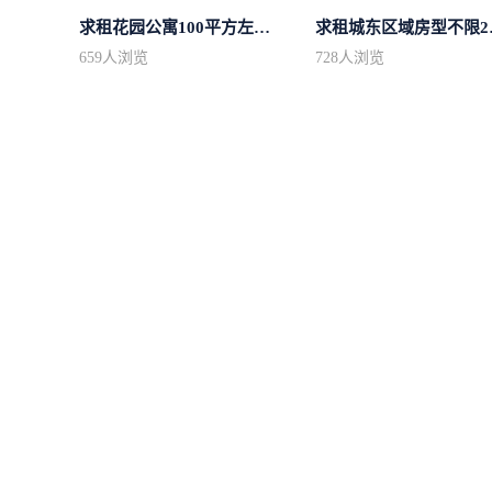
求租花园公寓100平方左右，电梯房
求租城东
659
人浏览
728
人浏览