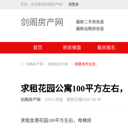
您好，欢迎来到剑阁房产网！
请登录
剑阁房产网
最新二手房信息
最新出租房信息
首页
新房楼盘
看房报名
剑阁房产网
>
求租信息列表
>
[
我要发布信息
]
求租花园公寓100平方左右
剑阁房产网
659
人浏览
更新日期2026.08.08
求租金港花园100平方左右，电梯房