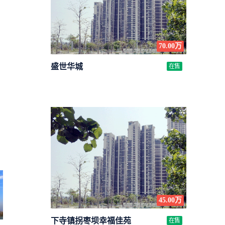
70.00万
盛世华城
在售
45.00万
下寺镇拐枣坝幸福佳苑
在售