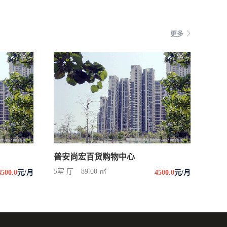
更多
普安尚宏百货购物中心
5室 厅
89.00 ㎡
4500.0
元/月
4500.0
元/月