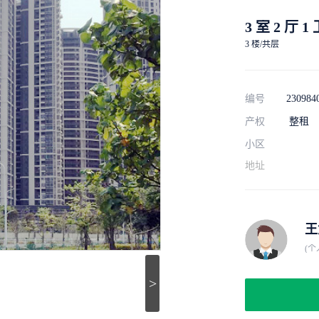
3 室 2 厅 1
3 楼/共层
编号
230984
产权
整租
小区
地址
王
(个
>