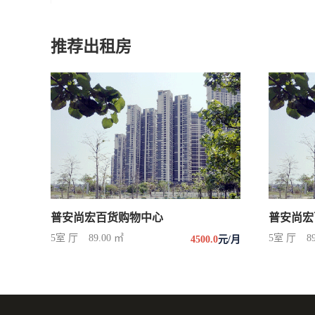
推荐出租房
普安尚宏百货购物中心
普安尚宏
5室 厅
89.00 ㎡
5室 厅
8
4500.0
元/月