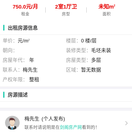
750.0元/月
2
室
1
厅
卫
未知m
2
租金
房型
面积
出租房源信息
单价：
元/m
楼层：
0 楼/层
2
朝向：
装修类型：
毛坯未装
房屋年代：
年
房屋类型：
多层
联系人：
梅先生
区域：
暂无数据
产权年限：
整租
房源描述
梅先生
(个人发布)
联系时请说明是在
剑阁房产网
看到的！