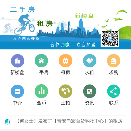
新楼盘
二手房
租房
求租
求购
中介
金币
土拍
资讯
联系
【何女士】发布了【普安尚宏百货购物中心】的租房
信息